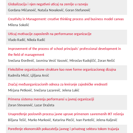
Globalizacija i njen negativni uticaj na zemlje u razvoju
Gordana Mićunović, Nataša Novaković, Goran Stefanović
Creativity in Management: creative thinking process and business model canvas
Milena Sokolić
Uticaj motivacije zaposlenih na performanse organizacije
Vlado Radić, Nikola Radić
Improvement of the process of school principals’ professional development in
the field of management
Snežana Đorđević, Jasmina Vesić Vasović, Miroslav Radojičić, Zoran Nešić
Fleksibilne organizacione strukture kao nove forme organizacionog dizajna
Radmila Micić, Ljiljana Arsić
Značaj međuorganizacionih odnosa za kreiranje zajedničke vrednosti
Mirjana Petković, Snežana Lazarević, Jelena Lukić
Primena sistema merenja performansi u javnoj organizaciji
Zoran Stevanović, Lazar Dražeta
Unapređenje poslovnih procesa javne uprave primenom savremenih IKT rešenja
Biljana Tešić, Marko Marković, Katarina Plećić, Ivan Pantelić, Jelena Kaljević
Poređenje ekonomskih pokazatelja javnog i privatnog sektora tokom trajanja