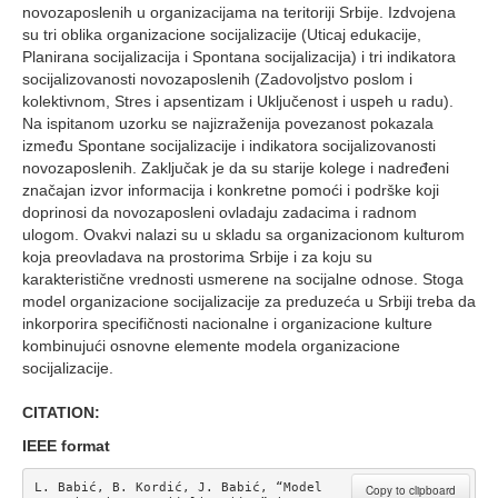
novozaposlenih u organizacijama na teritoriji Srbije. Izdvojena
su tri oblika organizacione socijalizacije (Uticaj edukacije,
Planirana socijalizacija i Spontana socijalizacija) i tri indikatora
socijalizovanosti novozaposlenih (Zadovoljstvo poslom i
kolektivnom, Stres i apsentizam i Uključenost i uspeh u radu).
Na ispitanom uzorku se najizraženija povezanost pokazala
između Spontane socijalizacije i indikatora socijalizovanosti
novozaposlenih. Zaključak je da su starije kolege i nadređeni
značajan izvor informacija i konkretne pomoći i podrške koji
doprinosi da novozaposleni ovladaju zadacima i radnom
ulogom. Ovakvi nalazi su u skladu sa organizacionom kulturom
koja preovladava na prostorima Srbije i za koju su
karakteristične vrednosti usmerene na socijalne odnose. Stoga
model organizacione socijalizacije za preduzeća u Srbiji treba da
inkorporira specifičnosti nacionalne i organizacione kulture
kombinujući osnovne elemente modela organizacione
socijalizacije.
CITATION:
IEEE format
L. Babić, B. Kordić, J. Babić, “Model 
Copy to clipboard