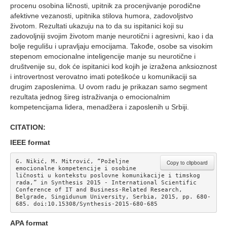
procenu osobina ličnosti, upitnik za procenjivanje porodične
afektivne vezanosti, upitnika stilova humora, zadovoljstvo
životom. Rezultati ukazuju na to da su ispitanici koji su
zadovoljniji svojim životom manje neurotični i agresivni, kao i da
bolje regulišu i upravljaju emocijama. Takođe, osobe sa visokim
stepenom emocionalne inteligencije manje su neurotične i
društvenije su, dok će ispitanici kod kojih je izražena anksioznost
i introvertnost verovatno imati poteškoće u komunikaciji sa
drugim zaposlenima. U ovom radu je prikazan samo segment
rezultata jednog šireg istraživanja o emocionalnim
kompetencijama lidera, menadžera i zaposlenih u Srbiji.
CITATION:
IEEE format
G. Nikić, M. Mitrović, “Poželjne 
Copy to clipboard
emocionalne kompetencije i osobine 
ličnosti u kontekstu poslovne komunikacije i timskog 
rada,” in Synthesis 2015 - International Scientific 
Conference of IT and Business-Related Research, 
Belgrade, Singidunum University, Serbia, 2015, pp. 680-
685. doi:10.15308/Synthesis-2015-680-685
APA format