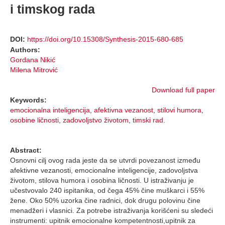
i timskog rada
DOI:
https://doi.org/10.15308/Synthesis-2015-680-685
Authors:
Gordana Nikić
Milena Mitrović
Download full paper
Keywords:
emocionalna inteligencija
,
afektivna vezanost
,
stilovi humora
,
osobine ličnosti
,
zadovoljstvo životom
,
timski rad.
Abstract:
Osnovni cilj ovog rada jeste da se utvrdi povezanost između
afektivne vezanosti, emocionalne inteligencije, zadovoljstva
životom, stilova humora i osobina ličnosti. U istraživanju je
učestvovalo 240 ispitanika, od čega 45% čine muškarci i 55%
žene. Oko 50% uzorka čine radnici, dok drugu polovinu čine
menadžeri i vlasnici. Za potrebe istraživanja korišćeni su sledeći
instrumenti: upitnik emocionalne kompetentnosti,upitnik za