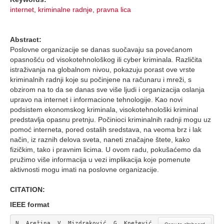
internet
,
kriminalne radnje
,
pravna lica
Abstract:
Poslovne organizacije se danas suočavaju sa povećanom
opasnošću od visokotehnološkog ili cyber kriminala. Različita
istraživanja na globalnom nivou, pokazuju porast ove vrste
kriminalnih radnji koje su počinjene na računaru i mreži, s
obzirom na to da se danas sve više ljudi i organizacija oslanja
upravo na internet i informacione tehnologije. Kao novi
podsistem ekonomskog kriminala, visokotehnološki kriminal
predstavlja opasnu pretnju. Počinioci kriminalnih radnji mogu uz
pomoć interneta, pored ostalih sredstava, na veoma brz i lak
način, iz raznih delova sveta, naneti značajne štete, kako
fizičkim, tako i pravnim licima. U ovom radu, pokušaćemo da
pružimo više informacija u vezi implikacija koje pomenute
aktivnosti mogu imati na poslovne organizacije.
CITATION:
IEEE format
N. Arežina, V. Mizdraković, G. Knežević, 