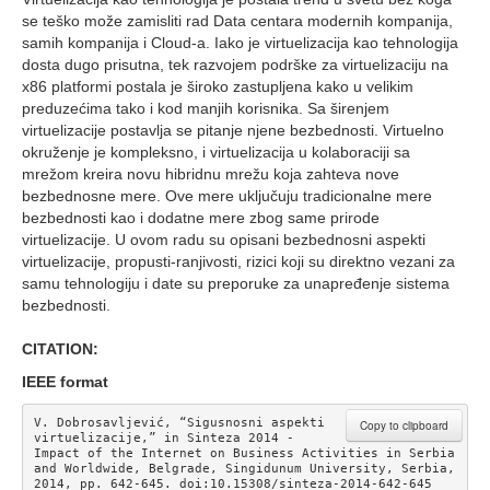
se teško može zamisliti rad Data centara modernih kompanija,
samih kompanija i Cloud-a. Iako je virtuelizacija kao tehnologija
dosta dugo prisutna, tek razvojem podrške za virtuelizaciju na
x86 platformi postala je široko zastupljena kako u velikim
preduzećima tako i kod manjih korisnika. Sa širenjem
virtuelizacije postavlja se pitanje njene bezbednosti. Virtuelno
okruženje je kompleksno, i virtuelizacija u kolaboraciji sa
mrežom kreira novu hibridnu mrežu koja zahteva nove
bezbednosne mere. Ove mere uključuju tradicionalne mere
bezbednosti kao i dodatne mere zbog same prirode
virtuelizacije. U ovom radu su opisani bezbednosni aspekti
virtuelizacije, propusti-ranjivosti, rizici koji su direktno vezani za
samu tehnologiju i date su preporuke za unapređenje sistema
bezbednosti.
CITATION:
IEEE format
V. Dobrosavljević, “Sigusnosni aspekti 
Copy to clipboard
virtuelizacije,” in Sinteza 2014 - 
Impact of the Internet on Business Activities in Serbia 
and Worldwide, Belgrade, Singidunum University, Serbia, 
2014, pp. 642-645. doi:10.15308/sinteza-2014-642-645