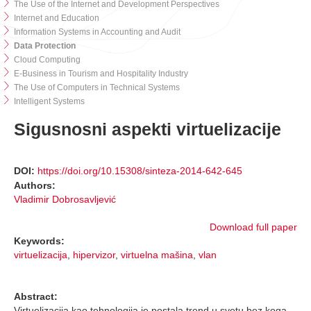
The Use of the Internet and Development Perspectives
Internet and Education
Information Systems in Accounting and Audit
Data Protection
Cloud Computing
E-Business in Tourism and Hospitality Industry
The Use of Computers in Technical Systems
Intelligent Systems
Sigusnosni aspekti virtuelizacije
DOI:
https://doi.org/10.15308/sinteza-2014-642-645
Authors:
Vladimir Dobrosavljević
Download full paper
Keywords:
virtuelizacija
,
hipervizor
,
virtuelna mašina
,
vlan
Abstract:
Virtuelizacija kao tehnologija je postala trend u svetu bez koga