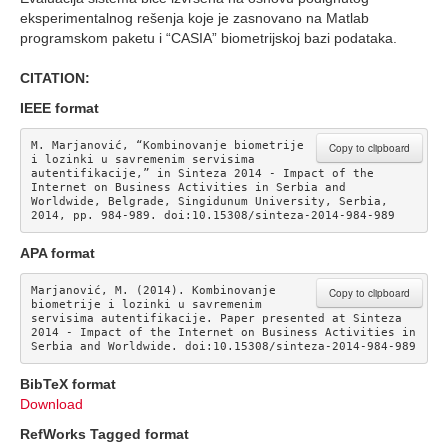
eksperimentalnog rešenja koje je zasnovano na Matlab
programskom paketu i “CASIA” biometrijskoj bazi podataka.
CITATION:
IEEE format
M. Marjanović, “Kombinovanje biometrije 
Copy to clipboard
i lozinki u savremenim servisima 
autentifikacije,” in Sinteza 2014 - Impact of the 
Internet on Business Activities in Serbia and 
Worldwide, Belgrade, Singidunum University, Serbia, 
2014, pp. 984-989. doi:10.15308/sinteza-2014-984-989
APA format
Marjanović, M. (2014). Kombinovanje 
Copy to clipboard
biometrije i lozinki u savremenim 
servisima autentifikacije. Paper presented at Sinteza 
2014 - Impact of the Internet on Business Activities in 
Serbia and Worldwide. doi:10.15308/sinteza-2014-984-989
BibTeX format
Download
RefWorks Tagged format