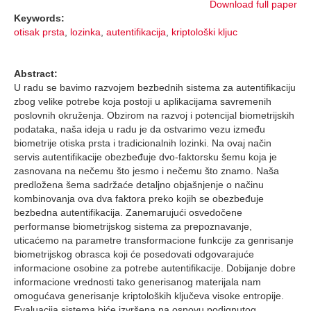
Download full paper
Keywords:
otisak prsta
,
lozinka
,
autentifikacija
,
kriptološki kljuc
Abstract:
U radu se bavimo razvojem bezbednih sistema za autentifikaciju
zbog velike potrebe koja postoji u aplikacijama savremenih
poslovnih okruženja. Obzirom na razvoj i potencijal biometrijskih
podataka, naša ideja u radu je da ostvarimo vezu između
biometrije otiska prsta i tradicionalnih lozinki. Na ovaj način
servis autentifikacije obezbeđuje dvo-faktorsku šemu koja je
zasnovana na nečemu što jesmo i nečemu što znamo. Naša
predložena šema sadržaće detaljno objašnjenje o načinu
kombinovanja ova dva faktora preko kojih se obezbeđuje
bezbedna autentifikacija. Zanemarujući osvedočene
performanse biometrijskog sistema za prepoznavanje,
uticaćemo na parametre transformacione funkcije za genrisanje
biometrijskog obrasca koji će posedovati odgovarajuće
informacione osobine za potrebe autentifikacije. Dobijanje dobre
informacione vrednosti tako generisanog materijala nam
omogućava generisanje kriptoloških ključeva visoke entropije.
Evaluacija sistema biće izvršena na osnovu podignutog