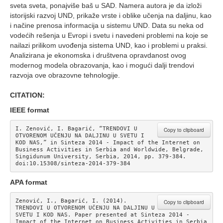
sveta sveta, ponajviše baš u SAD. Namera autora je da izloži
istorijski razvoj UND, prikaže vrste i oblike učenja na daljinu, kao
i načine prenosa informacija u sistemu UND. Data su neka od
vodećih rešenja u Evropi i svetu i navedeni problemi na koje se
nailazi prilikom uvođenja sistema UND, kao i problemi u praksi.
Analizirana je ekonomska i društvena opravdanost ovog
modernog modela obrazovanja, kao i mogući dalji trendovi
razvoja ove obrazovne tehnologije.
CITATION:
IEEE format
I. Zenović, I. Bagarić, “TRENDOVI U 
Copy to clipboard
OTVORENOM UČENJU NA DALJINU U SVETU I 
KOD NAS,” in Sinteza 2014 - Impact of the Internet on 
Business Activities in Serbia and Worldwide, Belgrade, 
Singidunum University, Serbia, 2014, pp. 379-384. 
doi:10.15308/sinteza-2014-379-384
APA format
Zenović, I., Bagarić, I. (2014). 
Copy to clipboard
TRENDOVI U OTVORENOM UČENJU NA DALJINU U 
SVETU I KOD NAS. Paper presented at Sinteza 2014 - 
Impact of the Internet on Business Activities in Serbia 