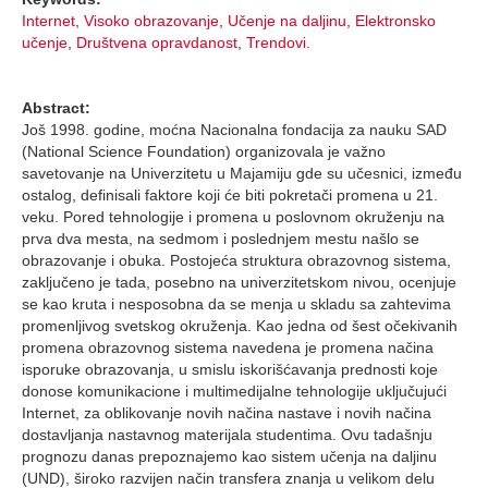
Internet
,
Visoko obrazovanje
,
Učenje na daljinu
,
Elektronsko
učenje
,
Društvena opravdanost
,
Trendovi.
Abstract:
Još 1998. godine, moćna Nacionalna fondacija za nauku SAD
(National Science Foundation) organizovala je važno
savetovanje na Univerzitetu u Majamiju gde su učesnici, između
ostalog, definisali faktore koji će biti pokretači promena u 21.
veku. Pored tehnologije i promena u poslovnom okruženju na
prva dva mesta, na sedmom i poslednjem mestu našlo se
obrazovanje i obuka. Postojeća struktura obrazovnog sistema,
zaključeno je tada, posebno na univerzitetskom nivou, ocenjuje
se kao kruta i nesposobna da se menja u skladu sa zahtevima
promenljivog svetskog okruženja. Kao jedna od šest očekivanih
promena obrazovnog sistema navedena je promena načina
isporuke obrazovanja, u smislu iskorišćavanja prednosti koje
donose komunikacione i multimedijalne tehnologije uključujući
Internet, za oblikovanje novih načina nastave i novih načina
dostavljanja nastavnog materijala studentima. Ovu tadašnju
prognozu danas prepoznajemo kao sistem učenja na daljinu
(UND), široko razvijen način transfera znanja u velikom delu