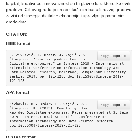
kapital, kreativnost i inovativnost su tri glavne karakteristike ovih
gradova. Cilj ovog rada je da se ukaže da budući razvoj gradova
zavisi od sinergije digitalne ekonomije i upravljanja pametnim
gradovima.
CITATION:
IEEE format
R. Živković, I. Brdar, J. Gajić , K. 
Copy to clipboard
Čkonjević, “Pametni gradovi kao deo 
Digitalne ekonomije,” in Sinteza 2019 - International 
Scientific Conference on Information Technology and 
Data Related Research, Belgrade, Singidunum University, 
Serbia, 2019, pp. 121-128. doi:10.15308/Sinteza-2019-
121-128
APA format
Živković, R., Brdar, I., Gajić , J., 
Copy to clipboard
Čkonjević, K. (2019). Pametni gradovi 
kao deo Digitalne ekonomije. Paper presented at Sinteza 
2019 - International Scientific Conference on 
Information Technology and Data Related Research. 
doi:10.15308/Sinteza-2019-121-128
BibTeX format