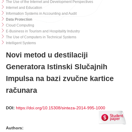
The Use of the Internet and Development Perspectives
Internet and Education
Information Systems in Accounting and Audit
Data Protection
Cloud Computing
E-Business in Tourism and Hospitality Industry
The Use of Computers in Technical Systems
Intelligent Systems
Novi metod u destilaciji
Generatora Istinski Slučajnih
Impulsa na bazi zvučne kartice
računara
DOI:
https://doi.org/10.15308/sinteza-2014-995-1000
Authors: