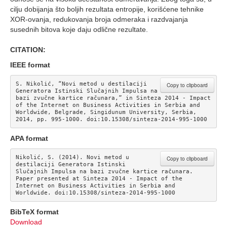
cilju dobijanja što boljih rezultata entropije, korišćene tehnike
XOR-ovanja, redukovanja broja odmeraka i razdvajanja
susednih bitova koje daju odlične rezultate.
CITATION:
IEEE format
S. Nikolić, “Novi metod u destilaciji 
Copy to clipboard
Generatora Istinski Slučajnih Impulsa na 
bazi zvučne kartice računara,” in Sinteza 2014 - Impact 
of the Internet on Business Activities in Serbia and 
Worldwide, Belgrade, Singidunum University, Serbia, 
2014, pp. 995-1000. doi:10.15308/sinteza-2014-995-1000
APA format
Nikolić, S. (2014). Novi metod u 
Copy to clipboard
destilaciji Generatora Istinski 
Slučajnih Impulsa na bazi zvučne kartice računara. 
Paper presented at Sinteza 2014 - Impact of the 
Internet on Business Activities in Serbia and 
Worldwide. doi:10.15308/sinteza-2014-995-1000
BibTeX format
Download