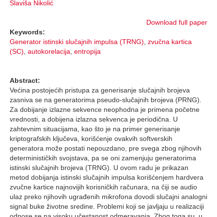
Slaviša Nikolić
Download full paper
Keywords:
Generator istinski slučajnih impulsa (TRNG)
,
zvučna kartica
(SC)
,
autokorelacija
,
entropija
Abstract:
Većina postojećih pristupa za generisanje slučajnih brojeva
zasniva se na generatorima pseudo-slučajnih brojeva (PRNG).
Za dobijanje izlazne sekvence neophodna je primena početne
vrednosti, a dobijena izlazna sekvenca je periodična. U
zahtevnim situacijama, kao što je na primer generisanje
kriptografskih ključeva, korišćenje ovakvih softverskih
generatora može postati nepouzdano, pre svega zbog njihovih
determinističkih svojstava, pa se oni zamenjuju generatorima
istinski slučajnih brojeva (TRNG). U ovom radu je prikazan
metod dobijanja istinski slučajnih impulsa korišćenjem hardvera
zvučne kartice najnovijih korisničkih računara, na čiji se audio
ulaz preko njihovih ugrađenih mikrofona dovodi slučajni analogni
signal buke životne sredine. Problemi koji se javljaju u realizaciji
odnose se na visoku učestanost odmeravanja. Zbog toga su, u