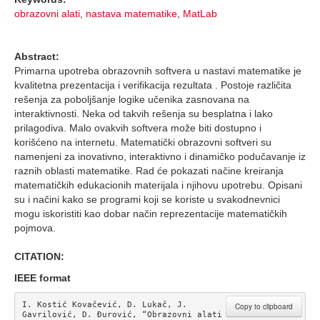
obrazovni alati
,
nastava matematike
,
MatLab
Abstract:
Primarna upotreba obrazovnih softvera u nastavi matematike je
kvalitetna prezentacija i verifikacija rezultata . Postoje različita
rešenja za poboljšanje logike učenika zasnovana na
interaktivnosti. Neka od takvih rešenja su besplatna i lako
prilagodiva. Malo ovakvih softvera može biti dostupno i
korišćeno na internetu. Matematički obrazovni softveri su
namenjeni za inovativno, interaktivno i dinamičko podučavanje iz
raznih oblasti matematike. Rad će pokazati načine kreiranja
matematičkih edukacionih materijala i njihovu upotrebu. Opisani
su i načini kako se programi koji se koriste u svakodnevnici
mogu iskoristiti kao dobar način reprezentacije matematičkih
pojmova.
CITATION:
IEEE format
I. Kostić Kovačević, D. Lukač, J. 
Copy to clipboard
Gavrilović, D. Đurović, “Obrazovni alati  