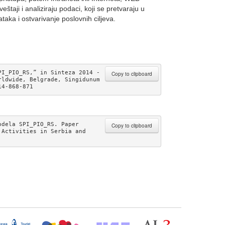
eštaji i analiziraju podaci, koji se pretvaraju u
aka i ostvarivanje poslovnih ciljeva.
I_PIO_RS,” in Sinteza 2014 - 
Copy to clipboard
ldwide, Belgrade, Singidunum 
14-868-871
dela SPI_PIO_RS. Paper 
Copy to clipboard
Activities in Serbia and 