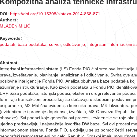
Kompozitna analiza tehničke infrast
DOI:
https://doi.org/10.15308/sinteza-2014-868-871
Authors:
MLADEN MILIĆ
Keywords:
podatak
,
baza podataka
,
server
,
odlučivanje
,
integrisani informacioni s
Abstract:
Integrisani informacioni sistem (IIS) Fonda PIO čini srce ove institucije 
prava, izveštavanje, planiranje, analiziranje i odlučivanje. Svrha ove an
poslovne inteligencije Fonda PIO. Analiza obuhvata baze podataka koji 
ažuriranje i strukturiranje. Kao izvori podataka u Fondu PIO identifikov
ERP baza podataka, istorijski podaci, eksterni i drugi relevantni pod
formiraju transakcioni procesi koji se dešavaju u sledećim poslovnim p
osiguranika, M2-Matična evidencija korisnika prava, M4-Likvidatura pe
(evidentiranje i praćenje doprinosa, izveštaji), M8-Obaveza Republi-ke
obaveze). Svi podaci koje generišu ovi procesi i evidencije se roje oko
ujedno predstavljaju i najsnažnije izvorište DW baze. Svi ovi procesi
informacionom sistemu Fonda PIO, a odvijaju se uz pomoć četiri servera
geografski rasprostranjeni po celoj Republici Srpskoj imaju mogućnost p