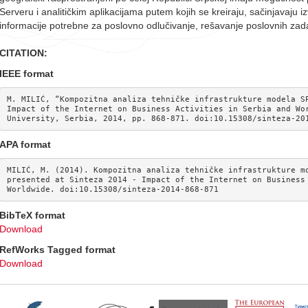
Serveru i analitičkim aplikacijama putem kojih se kreiraju, sačinjavaju izv
informacije potrebne za poslovno odlučivanje, rešavanje poslovnih zadat
CITATION:
IEEE format
M. MILIĆ, “Kompozitna analiza tehničke infrastrukture modela SP
Impact of the Internet on Business Activities in Serbia and Wor
University, Serbia, 2014, pp. 868-871. doi:10.15308/sinteza-20
APA format
MILIĆ, M. (2014). Kompozitna analiza tehničke infrastrukture mo
presented at Sinteza 2014 - Impact of the Internet on Business 
Worldwide. doi:10.15308/sinteza-2014-868-871
BibTeX format
Download
RefWorks Tagged format
Download