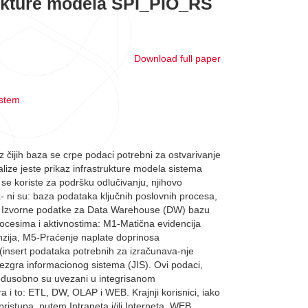
rukture modela SPI_PIO_RS
Download full paper
istem
iz čijih baza se crpe podaci potrebni za ostvarivanje
alize jeste prikaz infrastrukture modela sistema
se koriste za podršku odlučivanju, njihovo
a- ni su: baza podataka ključnih poslovnih procesa,
aci. Izvorne podatke za Data Warehouse (DW) bazu
rocesima i aktivnostima: M1-Matična evidencija
nzija, M5-Praćenje naplate doprinosa
 (insert podataka potrebnih za izračunava-nje
 jezgra informacionog sistema (JIS). Ovi podaci,
 međusobno su uvezani u integrisanom
 i to: ETL, DW, OLAP i WEB. Krajnji korisnici, iako
ristupa, putem Intraneta i/ili Interneta, WEB