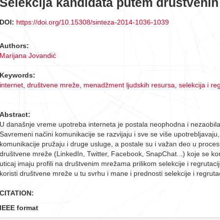
Selekcija kandidata putem društvenih m
DOI:
https://doi.org/10.15308/sinteza-2014-1036-1039
Authors:
Marijana Jovandić
Keywords:
internet
,
društvene mreže
,
menadžment ljudskih resursa
,
selekcija i re
Abstract:
U današnje vreme upotreba interneta je postala neophodna i nezaobila
Savremeni načini komunikacije se razvijaju i sve se više upotrebljavaj
komunikacije pružaju i druge usluge, a postale su i važan deo u procesu
društvene mreže (LinkedIn, Twitter, Facebook, SnapChat...) koje se kor
uticaj imaju profili na društvenim mrežama prilikom selekcije i regrutac
koristi društvene mreže u tu svrhu i mane i prednosti selekcije i regru
CITATION:
IEEE format