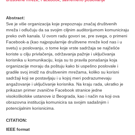
Abstract:
Sve je više organizacija koje prepoznaju značaj društvenih
mreža i odlučuju da sa svojim ciljnim auditorijumom komuniciraju
preko ovih kanala. U ovom radu govori se, pre svega, o primeni
Facebook-a (kao najpopularnije društvene mreže kod nas i u
svetu) u poslovanju, o tome koje vrste sadržaja se najčešće
koriste u cilju privlačenja, održavanja pažnje i uključivanja
korisnika u komunikaciju, koja su to pravila ponašanja koja
organizacije moraju da poštuju kako bi uspešno poslovale i
gradile svoj imidž na društvenim mrežama, koliko su korisni
sadržaji koji se postavljaju i u kojoj meri podrazumevaju
angažovanje i uključivanje korisnika. Na kraju rada, ukratko je
prikazan primer zvanične Facebook stranice jedne
visokoškolske ustanove iz Beograda, kao i način na koji ova
obrazovna institucija komunicira sa svojim sadašnjim i
potencijalnim korisnicima.
CITATION:
IEEE format