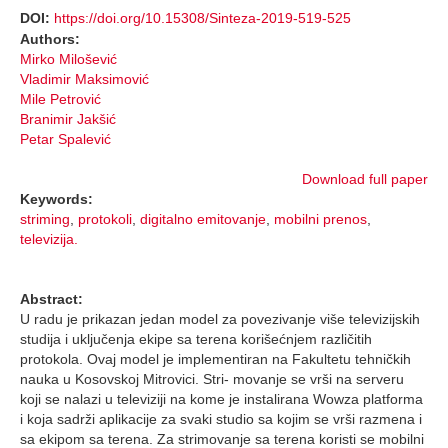
DOI:
https://doi.org/10.15308/Sinteza-2019-519-525
Authors:
Mirko Milošević
Vladimir Maksimović
Mile Petrović
Branimir Jakšić
Petar Spalević
Download full paper
Keywords:
striming
,
protokoli
,
digitalno emitovanje
,
mobilni prenos
,
televizija.
Abstract:
U radu je prikazan jedan model za povezivanje više televizijskih
studija i uključenja ekipe sa terena korišećnjem različitih
protokola. Ovaj model je implementiran na Fakultetu tehničkih
nauka u Kosovskoj Mitrovici. Stri- movanje se vrši na serveru
koji se nalazi u televiziji na kome je instalirana Wowza platforma
i koja sadrži aplikacije za svaki studio sa kojim se vrši razmena i
sa ekipom sa terena. Za strimovanje sa terena koristi se mobilni