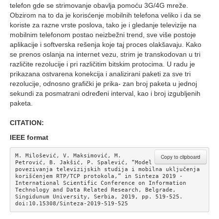
telefon gde se strimovanje obavlja pomoću 3G/4G mreže.
Obzirom na to da je korisćenje mobilnih telefona veliko i da se
koriste za razne vrste poslova, tako je i gledanje televizije na
mobilnim telefonom postao neizbežni trend, sve više postoje
aplikacije i softverska rešenja koje taj proces olakšavaju. Kako
se prenos oslanja na internet vezu, strim je transkodovan u tri
različite rezolucije i pri različitim bitskim protocima. U radu je
prikazana ostvarena konekcija i analizirani paketi za sve tri
rezolucije, odnosno grafički je prika- zan broj paketa u jednoj
sekundi za posmatrani određeni interval, kao i broj izgubljenih
paketa.
CITATION:
IEEE format
M. Milošević, V. Maksimović, M. 
Copy to clipboard
Petrović, B. Jakšić, P. Spalević, “Model 
povezivanja televizijskih studija i mobilna uključenja 
korišćenjem RTP/TCP protokola,” in Sinteza 2019 - 
International Scientific Conference on Information 
Technology and Data Related Research, Belgrade, 
Singidunum University, Serbia, 2019, pp. 519-525. 
doi:10.15308/Sinteza-2019-519-525